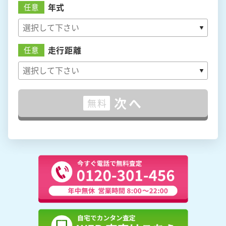
年式
任意
走行距離
任意
次へ
無料