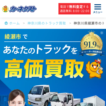
無料査定
電話で
する
通話無料 8:00~22:00
メニュー
ホーム
神奈川県のトラック買取
神奈川県綾瀬市のト
綾瀬市
で