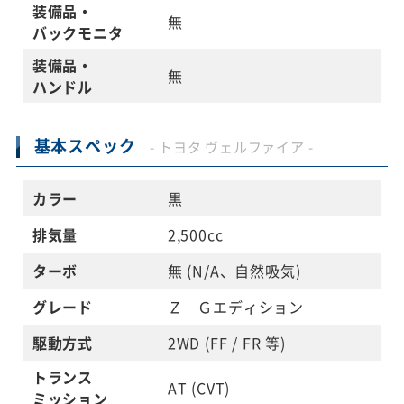
装備品・
無
バックモニタ
装備品・
無
ハンドル
基本スペック
- トヨタ ヴェルファイア -
カラー
黒
排気量
2,500cc
ターボ
無 (N/A、自然吸気)
グレード
Ｚ Ｇエディション
駆動方式
2WD (FF / FR 等)
トランス
AT (CVT)
ミッション