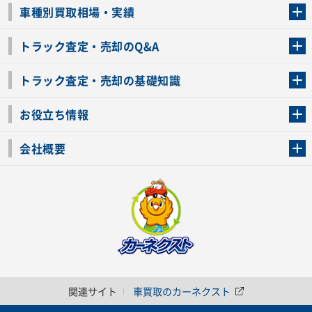
トラック買取の流れ
トラックの自動車税還付について
お客様の声一覧
よくあるご質問
トラック高価買取の理由
車種別買取相場・実績
車種別買取相場・実績
トラック査定・売却のQ&A
トラック査定・売却のQ&A
ローンが残っているトラックでも売ることが出来る？
所有者が亡くなっているトラックを売ることは出来る？
車検切れのトラックも売ることが出来るの？
売るか迷ってるけどトラック査定を受けてもいいの？
トラック査定・売却の基礎知識
トラック査定のチェックポイント
トラックの査定額を上げるコツ
トラック査定を受けるベストタイミング
カーネクストのトラック買取と下取りを比較
トラック買取一括査定のメリット・デメリット
個人売買でトラックを売る方法やメリット・デメリット
お役立ち情報
車関連コラム
車モデル別 スペック一覧
トラックの買取手続きに必要な書類
トラックの運転免許の自主返納について
トラック購入時の注意点
会社概要
運営会社
利用規約
プライバシーポリシー
反社会的勢力排除宣言
関連サイト
車買取のカーネクスト