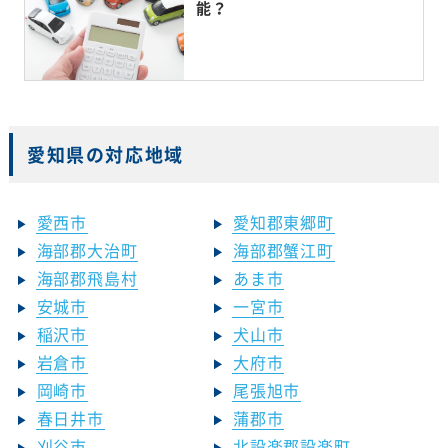
能？
愛知県の対応地域
愛西市
愛知郡東郷町
海部郡大治町
海部郡蟹江町
海部郡飛島村
あま市
安城市
一宮市
稲沢市
犬山市
岩倉市
大府市
岡崎市
尾張旭市
春日井市
蒲郡市
刈谷市
北設楽郡設楽町