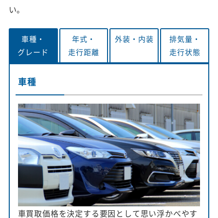
い。
車種・
年式・
外装・
内装
排気量・
グレード
走行距離
走行状態
車種
車買取価格を決定する要因として思い浮かべやす