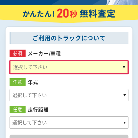
ご利用のトラックについて
メーカー/
車種
必須
年式
任意
走行距離
任意