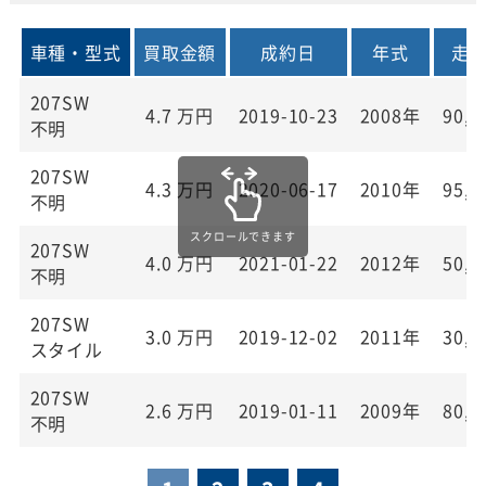
車種・型式
買取金額
成約日
年式
走
207SW
4.7
万円
2019-10-23
2008年
90,0
不明
207SW
4.3
万円
2020-06-17
2010年
95,0
不明
207SW
4.0
万円
2021-01-22
2012年
50,0
不明
207SW
3.0
万円
2019-12-02
2011年
30,0
スタイル
207SW
2.6
万円
2019-01-11
2009年
80,0
不明