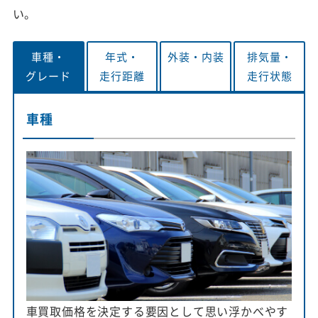
い。
車種・
年式・
外装・
内装
排気量・
グレード
走行距離
走行状態
車種
車買取価格を決定する要因として思い浮かべやす