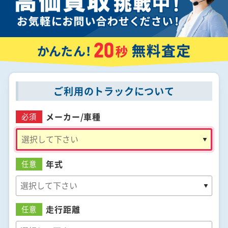
ご利用のトラックについて
メーカー/
車種
必須
年式
任意
走行距離
任意