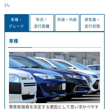
い。
車種・
年式・
外装・
内装
排気量・
グレード
走行距離
走行状態
車種
車買取価格を決定する要因として思い浮かべやす