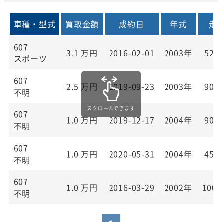
車種・型式
買取金額
成約日
年式
走
607
3.1
万円
2016-02-01
2003年
52,
スポーツ
607
2.5
万円
2019-09-23
2003年
90,
不明
607
1.0
万円
2019-12-17
2004年
90,
不明
607
1.0
万円
2020-05-31
2004年
45,
不明
607
1.0
万円
2016-03-29
2002年
100,
不明