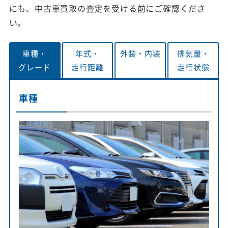
にも、中古車買取の査定を受ける前にご確認くださ
い。
車種・
年式・
外装・
内装
排気量・
グレード
走行距離
走行状態
車種