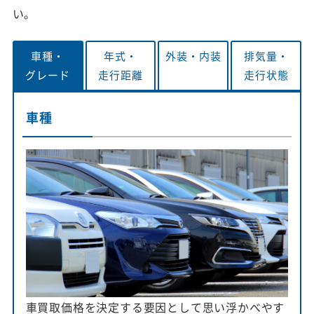
い。
車種・
年式・
外装・
内装
排気量・
グレード
走行距離
走行状態
車種
車買取価格を決定する要因として思い浮かべやす