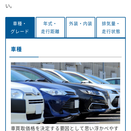
い。
車種・
年式・
外装・
内装
排気量・
グレード
走行距離
走行状態
車種
車買取価格を決定する要因として思い浮かべやす