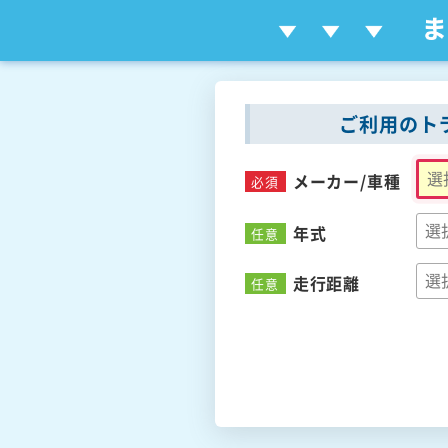
ご利用のト
メーカー/
車種
必須
年式
任意
走行距離
任意