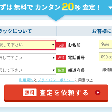
ラックについて
お客様に
お名前
必須
電話番号
必須
都道府県
任意
利用規約
と
プライバシーポリシー
に
同意の上
査定を依頼する
無料