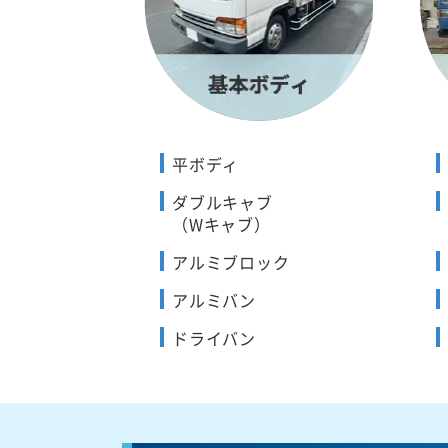
平ボディ
ダブルキャブ
（Wキャブ）
アルミブロック
アルミバン
ドライバン