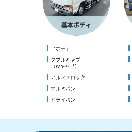
平ボディ
ダブルキャブ
（Wキャブ）
アルミブロック
アルミバン
ドライバン