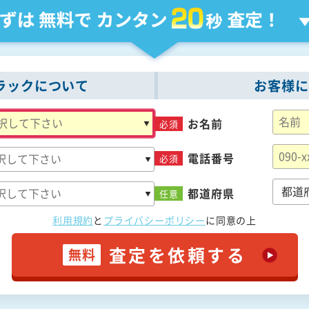
ラックについて
お客様に
お名前
必須
電話番号
必須
都道府県
任意
利用規約
と
プライバシーポリシー
に
同意の上
査定を依頼する
無料