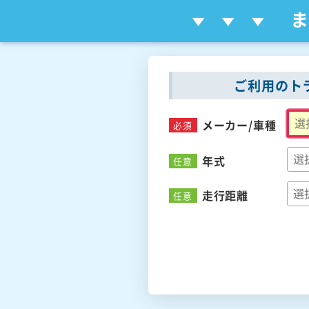
ご利用のト
メーカー/
車種
必須
年式
任意
走行距離
任意