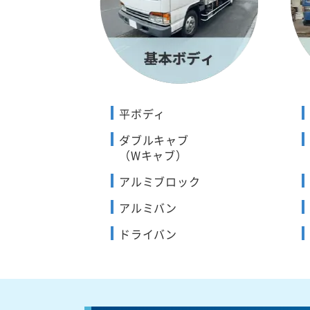
平ボディ
ダブルキャブ
（Wキャブ）
アルミブロック
アルミバン
ドライバン