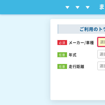
ご利用のト
メーカー/
車種
必須
年式
任意
走行距離
任意