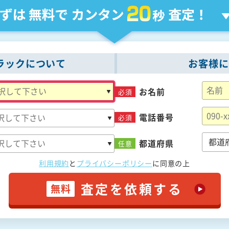
ラックについて
お客様に
お名前
必須
電話番号
必須
都道府県
任意
利用規約
と
プライバシーポリシー
に
同意の上
査定を依頼する
無料