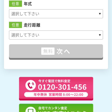
年式
任意
走行距離
任意
次へ
無料