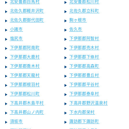
北安曇郡白馬村
北安曇郡松川村
北佐久郡軽井沢町
北佐久郡立科町
北佐久郡御代田町
駒ヶ根市
小諸市
佐久市
塩尻市
下伊那郡阿智村
下伊那郡阿南町
下伊那郡売木村
下伊那郡大鹿村
下伊那郡下條村
下伊那郡喬木村
下伊那郡高森町
下伊那郡天龍村
下伊那郡豊丘村
下伊那郡根羽村
下伊那郡平谷村
下伊那郡松川町
下伊那郡泰阜村
下高井郡木島平村
下高井郡野沢温泉村
下高井郡山ノ内町
下水内郡栄村
須坂市
諏訪郡下諏訪町