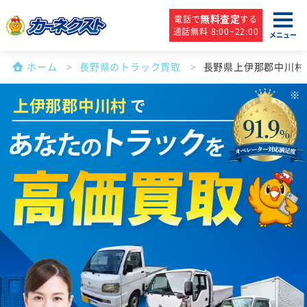
無料査定
電話で
する
通話無料 8:00~22:00
メニュー
ホーム
長野県のトラック買取
長野県上伊那郡中川村
上伊那郡中川村
で