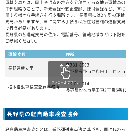
運輸支局とは、国土交通省の地方支分部局である地方運輸局の
下部組織のことで、新規登録や変更登録、抹消登録など、車に
関する様々な手続きを行う場所です。 長野県には2ヶ所の運輸
支局がありますが、車に関する手続きは所在地管轄の運輸支局
で行う必要があります。
長野県の各運輸支局の住所、電話番号、管轄地域などは下記を
ご参照ください。
運輸支局
住所
〒381-8503
長野運輸支局
長野県長野市西和田１丁目３５番
スクロールできます
〒399-0014
松本自動車検査登録事務所
長野県松本市平田東2丁目5番10
長野県の軽自動車検査協会
軽自動車検査協会とは、道路運送車両法に基づき、国に代わっ