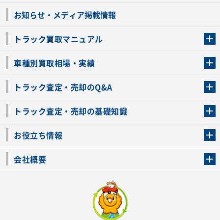
お知らせ・メディア掲載情報
トラック買取マニュアル
トラック買取の流れ
トラックの自動車税還付について
お客様の声一覧
よくあるご質問
トラック高価買取の理由
車種別買取相場・実績
車種別買取相場・実績
トラック査定・売却のQ&A
トラック査定・売却のQ&A
ローンが残っているトラックでも売ることが出来る？
所有者が亡くなっているトラックを売ることは出来る？
車検切れのトラックも売ることが出来るの？
売るか迷ってるけどトラック査定を受けてもいいの？
トラック査定・売却の基礎知識
トラック査定のチェックポイント
トラックの査定額を上げるコツ
トラック査定を受けるベストタイミング
カーネクストのトラック買取と下取りを比較
トラック買取一括査定のメリット・デメリット
個人売買でトラックを売る方法やメリット・デメリット
お役立ち情報
車関連コラム
車モデル別 スペック一覧
トラックの買取手続きに必要な書類
トラックの運転免許の自主返納について
トラック購入時の注意点
会社概要
運営会社
利用規約
プライバシーポリシー
反社会的勢力排除宣言