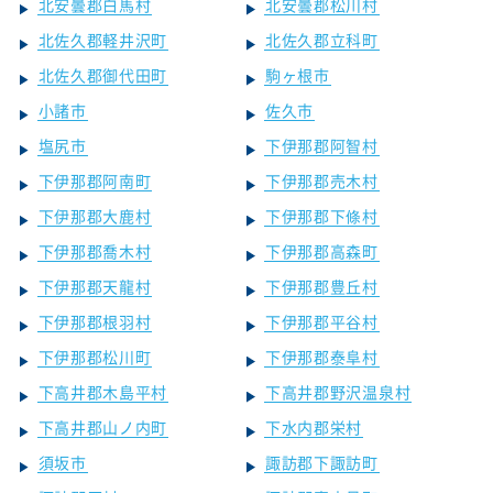
北安曇郡白馬村
北安曇郡松川村
北佐久郡軽井沢町
北佐久郡立科町
北佐久郡御代田町
駒ヶ根市
小諸市
佐久市
塩尻市
下伊那郡阿智村
下伊那郡阿南町
下伊那郡売木村
下伊那郡大鹿村
下伊那郡下條村
下伊那郡喬木村
下伊那郡高森町
下伊那郡天龍村
下伊那郡豊丘村
下伊那郡根羽村
下伊那郡平谷村
下伊那郡松川町
下伊那郡泰阜村
下高井郡木島平村
下高井郡野沢温泉村
下高井郡山ノ内町
下水内郡栄村
須坂市
諏訪郡下諏訪町