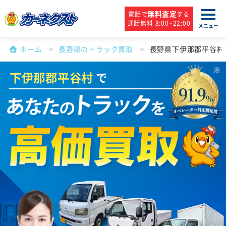
無料査定
電話で
する
通話無料 8:00~22:00
メニュー
ホーム
長野県のトラック買取
長野県下伊那郡平谷村
下伊那郡平谷村
で