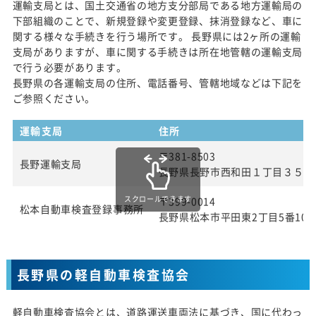
運輸支局とは、国土交通省の地方支分部局である地方運輸局の
下部組織のことで、新規登録や変更登録、抹消登録など、車に
関する様々な手続きを行う場所です。 長野県には2ヶ所の運輸
支局がありますが、車に関する手続きは所在地管轄の運輸支局
で行う必要があります。
長野県の各運輸支局の住所、電話番号、管轄地域などは下記を
ご参照ください。
運輸支局
住所
〒381-8503
長野運輸支局
長野県長野市西和田１丁目３５番
スクロールできます
〒399-0014
松本自動車検査登録事務所
長野県松本市平田東2丁目5番10
長野県の軽自動車検査協会
軽自動車検査協会とは、道路運送車両法に基づき、国に代わっ