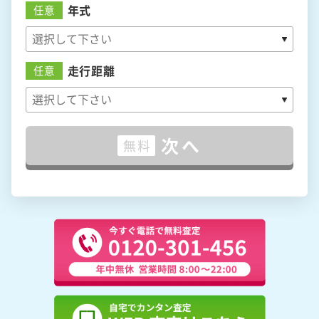
年式
任意
走行距離
任意
次へ
無料