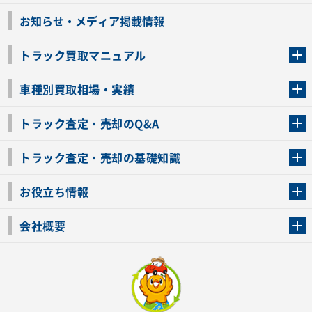
お知らせ・メディア掲載情報
トラック買取マニュアル
トラック買取の流れ
トラックの自動車税還付について
お客様の声一覧
よくあるご質問
トラック高価買取の理由
車種別買取相場・実績
車種別買取相場・実績
トラック査定・売却のQ&A
トラック査定・売却のQ&A
ローンが残っているトラックでも売ることが出来る？
所有者が亡くなっているトラックを売ることは出来る？
車検切れのトラックも売ることが出来るの？
売るか迷ってるけどトラック査定を受けてもいいの？
トラック査定・売却の基礎知識
トラック査定のチェックポイント
トラックの査定額を上げるコツ
トラック査定を受けるベストタイミング
カーネクストのトラック買取と下取りを比較
トラック買取一括査定のメリット・デメリット
個人売買でトラックを売る方法やメリット・デメリット
お役立ち情報
車関連コラム
車モデル別 スペック一覧
トラックの買取手続きに必要な書類
トラックの運転免許の自主返納について
トラック購入時の注意点
会社概要
運営会社
利用規約
プライバシーポリシー
反社会的勢力排除宣言