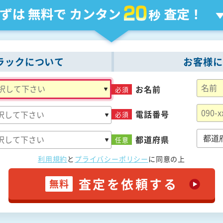
ラックについて
お客様に
お名前
必須
電話番号
必須
都道府県
任意
利用規約
と
プライバシーポリシー
に
同意の上
査定を依頼する
無料