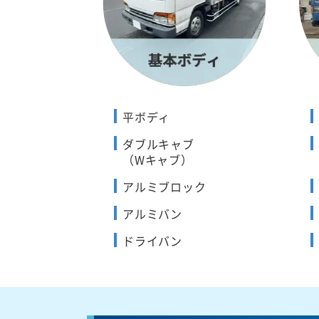
平ボディ
ダブルキャブ
（Wキャブ）
アルミブロック
アルミバン
ドライバン