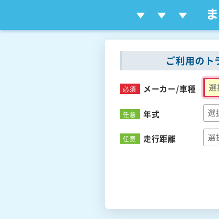
ご利用のト
メーカー/
車種
必須
年式
任意
走行距離
任意