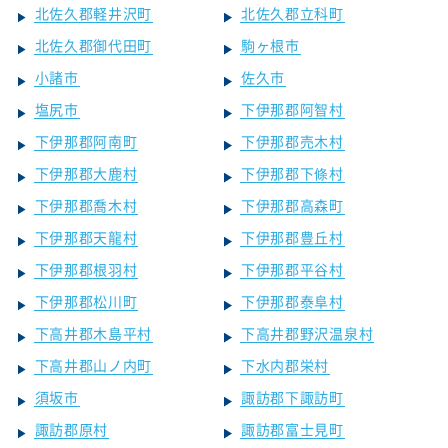
北佐久郡軽井沢町
北佐久郡立科町
北佐久郡御代田町
駒ヶ根市
小諸市
佐久市
塩尻市
下伊那郡阿智村
下伊那郡阿南町
下伊那郡売木村
下伊那郡大鹿村
下伊那郡下條村
下伊那郡喬木村
下伊那郡高森町
下伊那郡天龍村
下伊那郡豊丘村
下伊那郡根羽村
下伊那郡平谷村
下伊那郡松川町
下伊那郡泰阜村
下高井郡木島平村
下高井郡野沢温泉村
下高井郡山ノ内町
下水内郡栄村
須坂市
諏訪郡下諏訪町
諏訪郡原村
諏訪郡富士見町