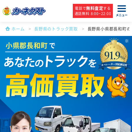
無料査定
電話で
する
通話無料 8:00~22:00
メニュー
ホーム
長野県のトラック買取
長野県小県郡長和町の
小県郡長和町
で