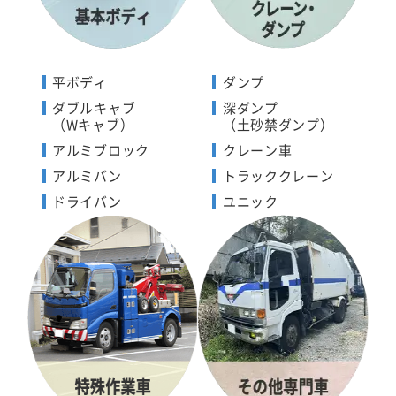
平ボディ
ダンプ
ダブルキャブ
深ダンプ
（Wキャブ）
（土砂禁ダンプ）
アルミブロック
クレーン車
アルミバン
トラッククレーン
ドライバン
ユニック