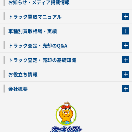
お知らせ・メディア掲載情報
トラック買取マニュアル
トラック買取の流れ
トラックの自動車税還付について
お客様の声一覧
よくあるご質問
トラック高価買取の理由
車種別買取相場・実績
車種別買取相場・実績
トラック査定・売却のQ&A
トラック査定・売却のQ&A
ローンが残っているトラックでも売ることが出来る？
所有者が亡くなっているトラックを売ることは出来る？
車検切れのトラックも売ることが出来るの？
売るか迷ってるけどトラック査定を受けてもいいの？
トラック査定・売却の基礎知識
トラック査定のチェックポイント
トラックの査定額を上げるコツ
トラック査定を受けるベストタイミング
カーネクストのトラック買取と下取りを比較
トラック買取一括査定のメリット・デメリット
個人売買でトラックを売る方法やメリット・デメリット
お役立ち情報
車関連コラム
車モデル別 スペック一覧
トラックの買取手続きに必要な書類
トラックの運転免許の自主返納について
トラック購入時の注意点
会社概要
運営会社
利用規約
プライバシーポリシー
反社会的勢力排除宣言