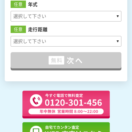
年式
任意
走行距離
任意
次へ
無料