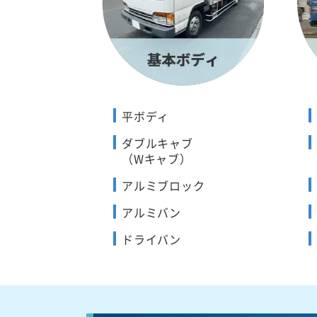
平ボディ
ダブルキャブ
（Wキャブ）
アルミブロック
アルミバン
ドライバン