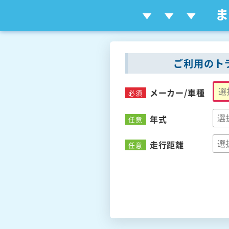
ご利用のト
メーカー/
車種
必須
年式
任意
走行距離
任意