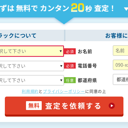
ラックについて
お客様に
お名前
必須
電話番号
必須
都道府県
任意
利用規約
と
プライバシーポリシー
に
同意の上
査定を依頼する
無料