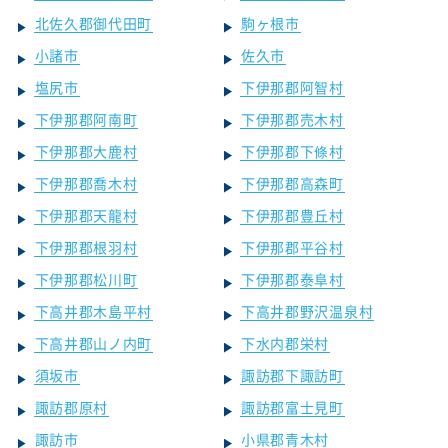
北佐久郡御代田町
駒ヶ根市
小諸市
佐久市
塩尻市
下伊那郡阿智村
下伊那郡阿南町
下伊那郡売木村
下伊那郡大鹿村
下伊那郡下條村
下伊那郡喬木村
下伊那郡高森町
下伊那郡天龍村
下伊那郡豊丘村
下伊那郡根羽村
下伊那郡平谷村
下伊那郡松川町
下伊那郡泰阜村
下高井郡木島平村
下高井郡野沢温泉村
下高井郡山ノ内町
下水内郡栄村
須坂市
諏訪郡下諏訪町
諏訪郡原村
諏訪郡富士見町
諏訪市
小県郡青木村