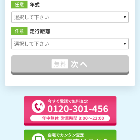
年式
任意
走行距離
任意
次へ
無料