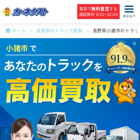
無料査定
電話で
する
通話無料 8:00~22:00
メニュー
ホーム
長野県のトラック買取
長野県小諸市のトラッ
小諸市
で