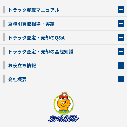
トラック買取マニュアル
トラック買取の流れ
トラックの自動車税還付について
お客様の声一覧
よくあるご質問
トラック高価買取の理由
車種別買取相場・実績
車種別買取相場・実績
トラック査定・売却のQ&A
トラック査定・売却のQ&A
ローンが残っているトラックでも売ることが出来る？
所有者が亡くなっているトラックを売ることは出来る？
車検切れのトラックも売ることが出来るの？
売るか迷ってるけどトラック査定を受けてもいいの？
トラック査定・売却の基礎知識
トラック査定のチェックポイント
トラックの査定額を上げるコツ
トラック査定を受けるベストタイミング
カーネクストのトラック買取と下取りを比較
トラック買取一括査定のメリット・デメリット
個人売買でトラックを売る方法やメリット・デメリット
お役立ち情報
車関連コラム
車モデル別 スペック一覧
トラックの買取手続きに必要な書類
トラックの運転免許の自主返納について
トラック購入時の注意点
会社概要
運営会社
利用規約
プライバシーポリシー
反社会的勢力排除宣言