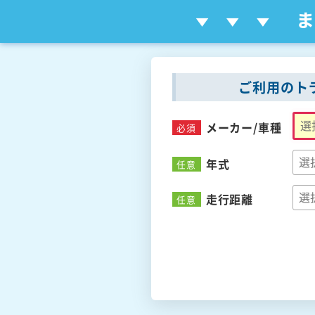
ご利用のト
メーカー/
車種
必須
年式
任意
走行距離
任意