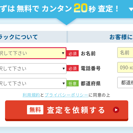
ラックについて
お客様に
お名前
必須
電話番号
必須
都道府県
任意
利用規約
と
プライバシーポリシー
に
同意の上
査定を依頼する
無料