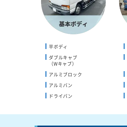
平ボディ
ダブルキャブ
（Wキャブ）
アルミブロック
アルミバン
ドライバン