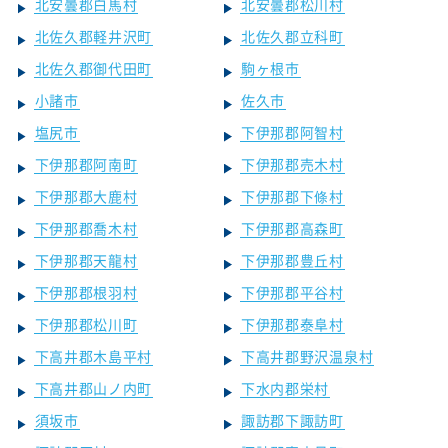
北安曇郡白馬村
北安曇郡松川村
北佐久郡軽井沢町
北佐久郡立科町
北佐久郡御代田町
駒ヶ根市
小諸市
佐久市
塩尻市
下伊那郡阿智村
下伊那郡阿南町
下伊那郡売木村
下伊那郡大鹿村
下伊那郡下條村
下伊那郡喬木村
下伊那郡高森町
下伊那郡天龍村
下伊那郡豊丘村
下伊那郡根羽村
下伊那郡平谷村
下伊那郡松川町
下伊那郡泰阜村
下高井郡木島平村
下高井郡野沢温泉村
下高井郡山ノ内町
下水内郡栄村
須坂市
諏訪郡下諏訪町