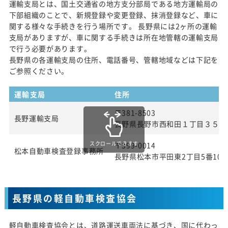
運輸支局とは、国土交通省の地方支分部局である地方運輸局の
下部組織のことで、新規登録や変更登録、抹消登録など、車に
関する様々な手続きを行う場所です。 長野県には2ヶ所の運輸
支局がありますが、車に関する手続きは所在地管轄の運輸支局
で行う必要があります。
長野県の各運輸支局の住所、電話番号、管轄地域などは下記を
ご参照ください。
運輸支局
住所
〒381-8503
長野運輸支局
長野県長野市西和田１丁目３５番
スクロールできます
〒399-0014
松本自動車検査登録事務所
長野県松本市平田東2丁目5番10
長野県の軽自動車検査協会
軽自動車検査協会とは、道路運送車両法に基づき、国に代わっ