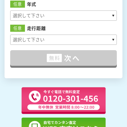
年式
任意
走行距離
任意
次へ
無料