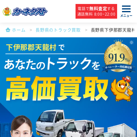
無料査定
電話で
する
通話無料 8:00~22:00
メニュー
ホーム
長野県のトラック買取
長野県下伊那郡天龍村
下伊那郡天龍村
で