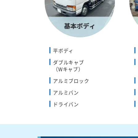
平ボディ
ダブルキャブ
（Wキャブ）
アルミブロック
アルミバン
ドライバン