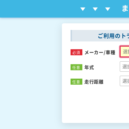
ご利用のト
メーカー/
車種
必須
年式
任意
走行距離
任意