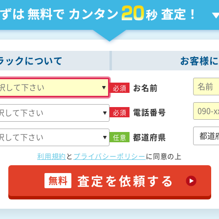
ラックについて
お客様に
お名前
必須
電話番号
必須
都道府県
任意
利用規約
と
プライバシーポリシー
に
同意の上
査定を依頼する
無料