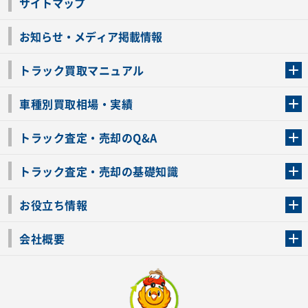
サイトマップ
お知らせ・メディア掲載情報
トラック買取マニュアル
トラック買取の流れ
トラックの自動車税還付について
お客様の声一覧
よくあるご質問
トラック高価買取の理由
車種別買取相場・実績
車種別買取相場・実績
トラック査定・売却のQ&A
トラック査定・売却のQ&A
ローンが残っているトラックでも売ることが出来る？
所有者が亡くなっているトラックを売ることは出来る？
車検切れのトラックも売ることが出来るの？
売るか迷ってるけどトラック査定を受けてもいいの？
トラック査定・売却の基礎知識
トラック査定のチェックポイント
トラックの査定額を上げるコツ
トラック査定を受けるベストタイミング
カーネクストのトラック買取と下取りを比較
トラック買取一括査定のメリット・デメリット
個人売買でトラックを売る方法やメリット・デメリット
お役立ち情報
車関連コラム
車モデル別 スペック一覧
トラックの買取手続きに必要な書類
トラックの運転免許の自主返納について
トラック購入時の注意点
会社概要
運営会社
利用規約
プライバシーポリシー
反社会的勢力排除宣言