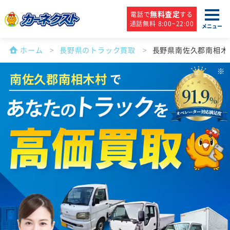
無料査定
電話で
する
通話無料 8:00~22:00
メニュー
ホーム
長野県のトラック買取
長野県南佐久郡南相木
南佐久郡南相木村
で