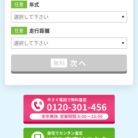
年式
任意
走行距離
任意
次へ
無料