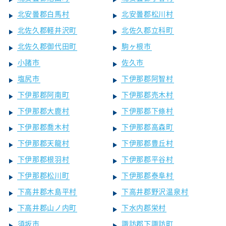
北安曇郡白馬村
北安曇郡松川村
北佐久郡軽井沢町
北佐久郡立科町
北佐久郡御代田町
駒ヶ根市
小諸市
佐久市
塩尻市
下伊那郡阿智村
下伊那郡阿南町
下伊那郡売木村
下伊那郡大鹿村
下伊那郡下條村
下伊那郡喬木村
下伊那郡高森町
下伊那郡天龍村
下伊那郡豊丘村
下伊那郡根羽村
下伊那郡平谷村
下伊那郡松川町
下伊那郡泰阜村
下高井郡木島平村
下高井郡野沢温泉村
下高井郡山ノ内町
下水内郡栄村
須坂市
諏訪郡下諏訪町