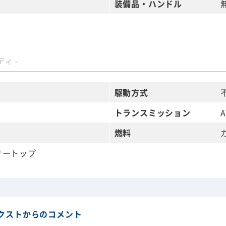
装備品・
ハンドル
ィ -
駆動方式
トランス
ミッション
A
燃料
リートップ
クストからのコメント