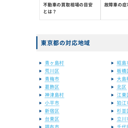
不動車の買取相場の目安
故障車の症
とは？
東京都の対応地域
青ヶ島村
昭島
荒川区
板橋
青梅市
大島
葛飾区
北区
神津島村
江東
小平市
狛江
新宿区
杉並
台東区
立川
調布市
千代