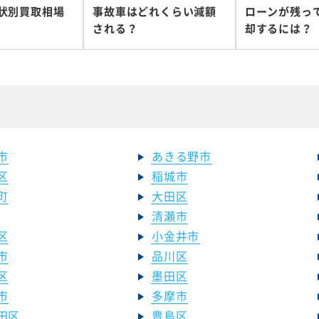
状別買取相場
事故車はどれくらい減額
ローンが残っ
される？
却するには？
市
あきる野市
区
稲城市
町
大田区
清瀬市
区
小金井市
市
品川区
区
墨田区
市
多摩市
田区
豊島区