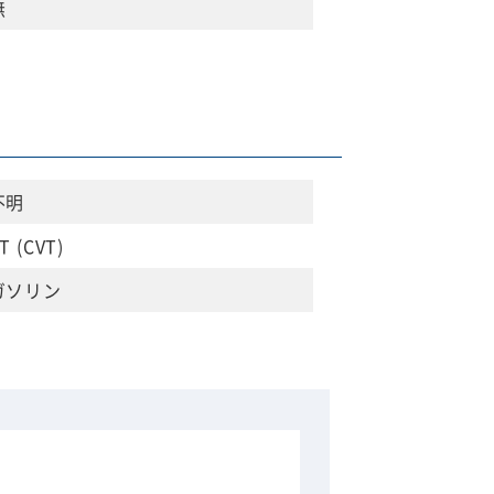
無
不明
T (CVT)
ガソリン