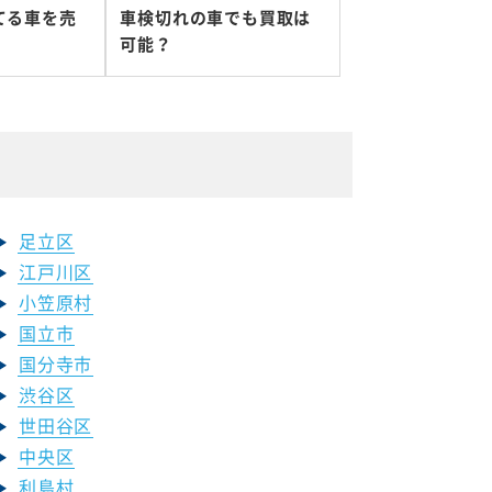
てる車を売
車検切れの車でも買取は
可能？
足立区
江戸川区
小笠原村
国立市
国分寺市
渋谷区
世田谷区
中央区
利島村