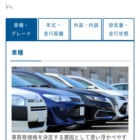
い。
車種・
年式・
外装・
内装
排気量・
グレード
走行距離
走行状態
車種
車買取価格を決定する要因として思い浮かべやす