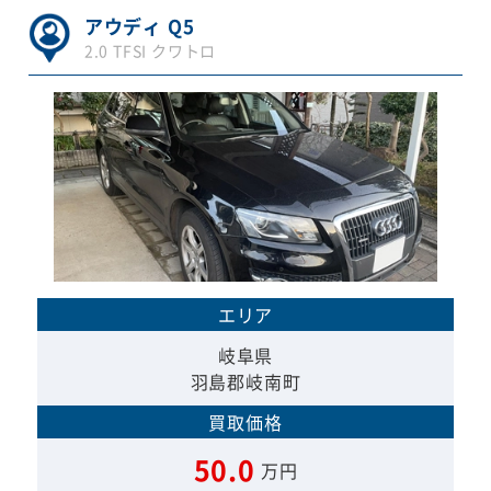
アウディ Q5
2.0 TFSI クワトロ
エリア
岐阜県
羽島郡岐南町
買取価格
50.0
万円