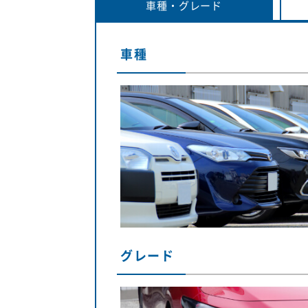
車種・
グレード
車種
グレード