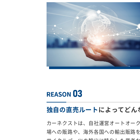
独自の直売ルート
によってどん
カーネクストは、自社運営オートオー
場への販路や、海外各国への輸出販路