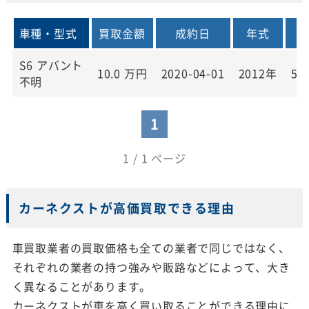
車種・型式
買取金額
成約日
年式
走
S6 アバント
10.0
万円
2020-04-01
2012年
50
不明
1
1 / 1 ページ
カーネクストが高価買取できる理由
車買取業者の買取価格も全ての業者で同じではなく、
それぞれの業者の持つ強みや販路などによって、大き
く異なることがあります。
カーネクストが車を高く買い取ることができる理由に