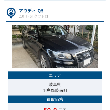
アウディ Q5
2.0 TFSI クワトロ
エリア
岐阜県
羽島郡岐南町
買取価格
50.0
万円