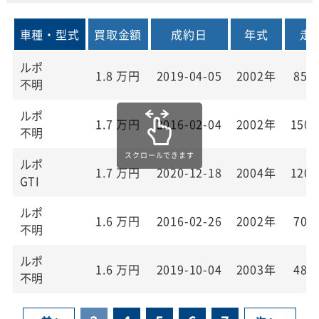
車種・型式
買取金額
成約日
年式
走
ルポ
1.8
万円
2019-04-05
2002年
85,
不明
ルポ
1.7
万円
2016-02-04
2002年
150,
不明
ルポ
1.7
万円
2020-12-18
2004年
120,
GTI
ルポ
1.6
万円
2016-02-26
2002年
70,
不明
ルポ
1.6
万円
2019-10-04
2003年
48,
不明