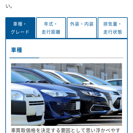
い。
車種・
年式・
外装・
内装
排気量・
グレード
走行距離
走行状態
車種
車買取価格を決定する要因として思い浮かべやす