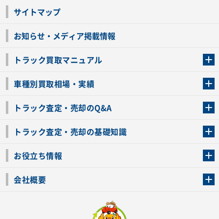
サイトマップ
お知らせ・メディア掲載情報
トラック買取マニュアル
トラック買取の流れ
トラックの自動車税還付について
お客様の声一覧
よくあるご質問
トラック高価買取の理由
車種別買取相場・実績
車種別買取相場・実績
トラック査定・売却のQ&A
トラック査定・売却のQ&A
ローンが残っているトラックでも売ることが出来る？
所有者が亡くなっているトラックを売ることは出来る？
車検切れのトラックも売ることが出来るの？
売るか迷ってるけどトラック査定を受けてもいいの？
トラック査定・売却の基礎知識
トラック査定のチェックポイント
トラックの査定額を上げるコツ
トラック査定を受けるベストタイミング
カーネクストのトラック買取と下取りを比較
トラック買取一括査定のメリット・デメリット
個人売買でトラックを売る方法やメリット・デメリット
お役立ち情報
車関連コラム
車モデル別 スペック一覧
トラックの買取手続きに必要な書類
トラックの運転免許の自主返納について
トラック購入時の注意点
会社概要
運営会社
利用規約
プライバシーポリシー
反社会的勢力排除宣言