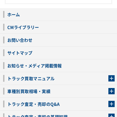
ホーム
CMライブラリー
お問い合わせ
サイトマップ
お知らせ・メディア掲載情報
トラック買取マニュアル
トラック買取の流れ
トラックの自動車税還付について
お客様の声一覧
よくあるご質問
トラック高価買取の理由
車種別買取相場・実績
車種別買取相場・実績
トラック査定・売却のQ&A
トラック査定・売却のQ&A
ローンが残っているトラックでも売ることが出来る？
所有者が亡くなっているトラックを売ることは出来る？
車検切れのトラックも売ることが出来るの？
売るか迷ってるけどトラック査定を受けてもいいの？
トラック査定・売却の基礎知識