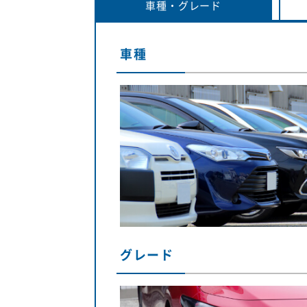
車種・
グレード
車種
グレード