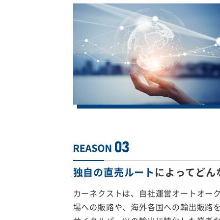
独自の直売ルート
によってどん
カーネクストは、自社運営オートオー
場への販路や、海外各国への輸出販路