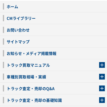
ホーム
CMライブラリー
お問い合わせ
サイトマップ
お知らせ・メディア掲載情報
トラック買取マニュアル
トラック買取の流れ
トラックの自動車税還付について
お客様の声一覧
よくあるご質問
トラック高価買取の理由
車種別買取相場・実績
車種別買取相場・実績
トラック査定・売却のQ&A
トラック査定・売却のQ&A
ローンが残っているトラックでも売ることが出来る？
所有者が亡くなっているトラックを売ることは出来る？
車検切れのトラックも売ることが出来るの？
売るか迷ってるけどトラック査定を受けてもいいの？
トラック査定・売却の基礎知識