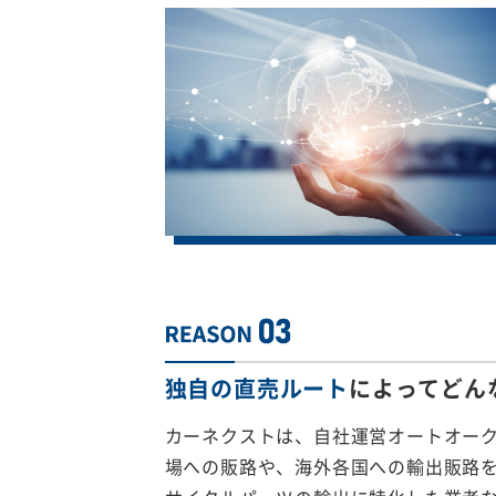
独自の直売ルート
によってどん
カーネクストは、自社運営オートオー
場への販路や、海外各国への輸出販路