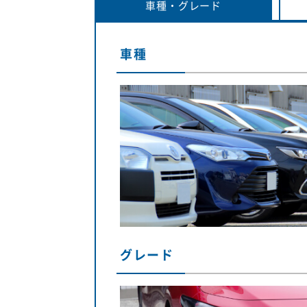
車種・
グレード
車種
グレード