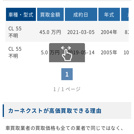
車種・型式
買取金額
成約日
年式
走
CL 55
45.0
万円
2021-03-05
2004年
82,
不明
CL 55
5.0
万円
2019-05-14
2005年
107
不明
1
1 / 1 ページ
カーネクストが高価買取できる理由
車買取業者の買取価格も全ての業者で同じではなく、