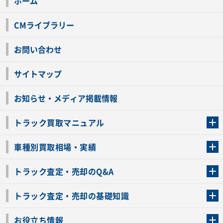
ホーム
CMライブラリー
お問い合わせ
サイトマップ
お知らせ・メディア掲載情報
トラック買取マニュアル
トラック買取の流れ
トラックの自動車税還付について
お客様の声一覧
よくあるご質問
トラック高価買取の理由
車種別買取相場・実績
車種別買取相場・実績
トラック査定・売却のQ&A
トラック査定・売却のQ&A
ローンが残っているトラックでも売ることが出来る？
所有者が亡くなっているトラックを売ることは出来る？
車検切れのトラックも売ることが出来るの？
売るか迷ってるけどトラック査定を受けてもいいの？
トラック査定・売却の基礎知識
トラック査定のチェックポイント
トラックの査定額を上げるコツ
トラック査定を受けるベストタイミング
カーネクストのトラック買取と下取りを比較
トラック買取一括査定のメリット・デメリット
個人売買でトラックを売る方法やメリット・デメリット
お役立ち情報