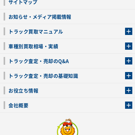
サイトマップ
お知らせ・メディア掲載情報
トラック買取マニュアル
トラック買取の流れ
トラックの自動車税還付について
お客様の声一覧
よくあるご質問
トラック高価買取の理由
車種別買取相場・実績
車種別買取相場・実績
トラック査定・売却のQ&A
トラック査定・売却のQ&A
ローンが残っているトラックでも売ることが出来る？
所有者が亡くなっているトラックを売ることは出来る？
車検切れのトラックも売ることが出来るの？
売るか迷ってるけどトラック査定を受けてもいいの？
トラック査定・売却の基礎知識
トラック査定のチェックポイント
トラックの査定額を上げるコツ
トラック査定を受けるベストタイミング
カーネクストのトラック買取と下取りを比較
トラック買取一括査定のメリット・デメリット
個人売買でトラックを売る方法やメリット・デメリット
お役立ち情報
車関連コラム
車モデル別 スペック一覧
トラックの買取手続きに必要な書類
トラックの運転免許の自主返納について
トラック購入時の注意点
会社概要
運営会社
利用規約
プライバシーポリシー
反社会的勢力排除宣言