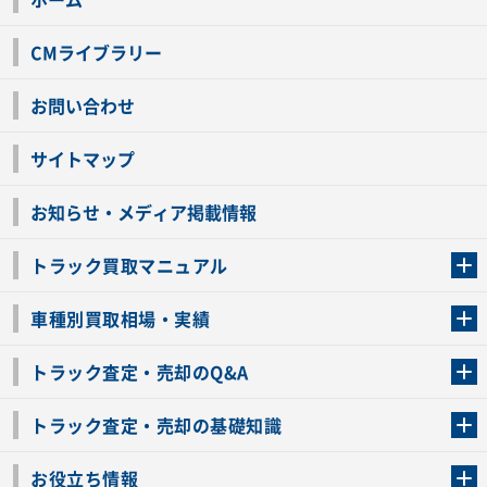
CMライブラリー
お問い合わせ
サイトマップ
お知らせ・メディア掲載情報
トラック買取マニュアル
トラック買取の流れ
トラックの自動車税還付について
お客様の声一覧
よくあるご質問
トラック高価買取の理由
車種別買取相場・実績
車種別買取相場・実績
トラック査定・売却のQ&A
トラック査定・売却のQ&A
ローンが残っているトラックでも売ることが出来る？
所有者が亡くなっているトラックを売ることは出来る？
車検切れのトラックも売ることが出来るの？
売るか迷ってるけどトラック査定を受けてもいいの？
トラック査定・売却の基礎知識
トラック査定のチェックポイント
トラックの査定額を上げるコツ
トラック査定を受けるベストタイミング
カーネクストのトラック買取と下取りを比較
トラック買取一括査定のメリット・デメリット
個人売買でトラックを売る方法やメリット・デメリット
お役立ち情報