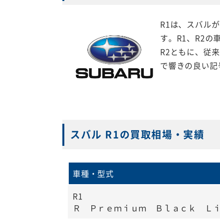
R1は、スバル
す。R1、R2
R2ともに、従
で響きの良い記
スバル R1の買取相場・実績
車種・型式
R1
Ｒ Ｐｒｅｍｉｕｍ Ｂｌａｃｋ Ｌ