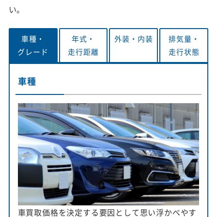
い。
車種・
年式・
外装・
内装
排気量・
グレード
走行距離
走行状態
車種
車買取価格を決定する要因として思い浮かべやす