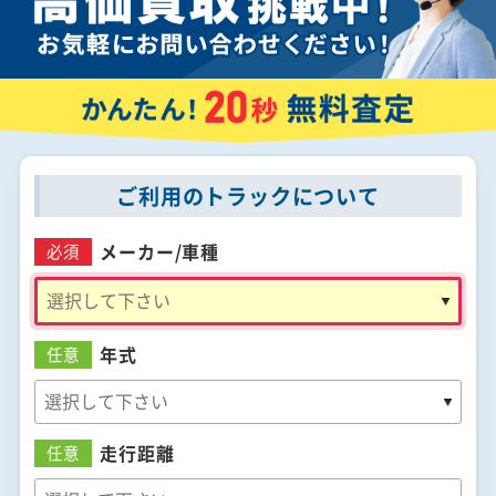
ご利用のトラックについて
メーカー/
車種
必須
年式
任意
走行距離
任意