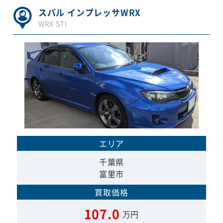
スバル インプレッサWRX
WRX STI
エリア
千葉県
富里市
買取価格
107.0
万円