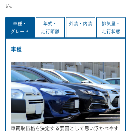
い。
車種・
年式・
外装・
内装
排気量・
グレード
走行距離
走行状態
車種
車買取価格を決定する要因として思い浮かべやす