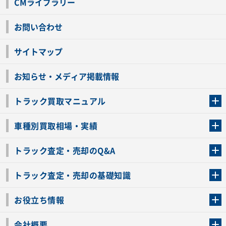
CMライブラリー
お問い合わせ
サイトマップ
お知らせ・メディア掲載情報
トラック買取マニュアル
トラック買取の流れ
トラックの自動車税還付について
お客様の声一覧
よくあるご質問
トラック高価買取の理由
車種別買取相場・実績
車種別買取相場・実績
トラック査定・売却のQ&A
トラック査定・売却のQ&A
ローンが残っているトラックでも売ることが出来る？
所有者が亡くなっているトラックを売ることは出来る？
車検切れのトラックも売ることが出来るの？
売るか迷ってるけどトラック査定を受けてもいいの？
トラック査定・売却の基礎知識
トラック査定のチェックポイント
トラックの査定額を上げるコツ
トラック査定を受けるベストタイミング
カーネクストのトラック買取と下取りを比較
トラック買取一括査定のメリット・デメリット
個人売買でトラックを売る方法やメリット・デメリット
お役立ち情報
車関連コラム
車モデル別 スペック一覧
トラックの買取手続きに必要な書類
トラックの運転免許の自主返納について
トラック購入時の注意点
会社概要