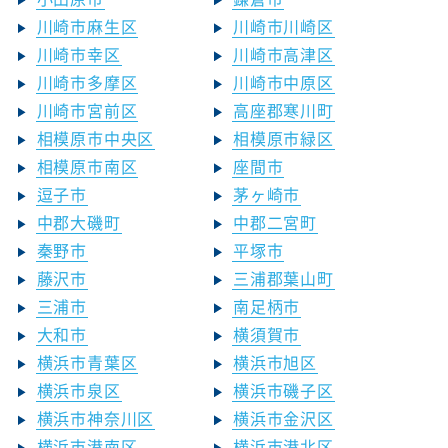
川崎市麻生区
川崎市川崎区
川崎市幸区
川崎市高津区
川崎市多摩区
川崎市中原区
川崎市宮前区
高座郡寒川町
相模原市中央区
相模原市緑区
相模原市南区
座間市
逗子市
茅ヶ崎市
中郡大磯町
中郡二宮町
秦野市
平塚市
藤沢市
三浦郡葉山町
三浦市
南足柄市
大和市
横須賀市
横浜市青葉区
横浜市旭区
横浜市泉区
横浜市磯子区
横浜市神奈川区
横浜市金沢区
横浜市港南区
横浜市港北区