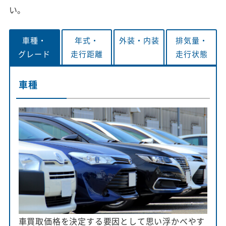
い。
車種・
年式・
外装・
内装
排気量・
グレード
走行距離
走行状態
車種
車買取価格を決定する要因として思い浮かべやす