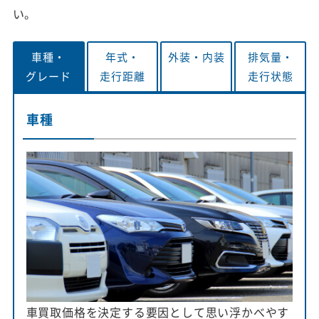
い。
車種・
年式・
外装・
内装
排気量・
グレード
走行距離
走行状態
車種
車買取価格を決定する要因として思い浮かべやす