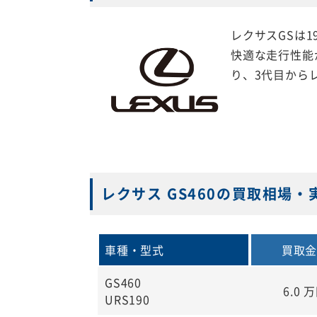
レクサスGSは
快適な走行性能
り、3代目から
レクサス GS460の買取相場・
車種・型式
買取
GS460
6.0
万
URS190