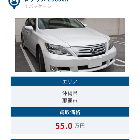
Ｉパッケージ
エリア
沖縄県
那覇市
買取価格
55.0
万円