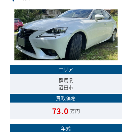
エリア
群馬県
沼田市
買取価格
73.0
万円
年式