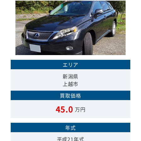
エリア
新潟県
上越市
買取価格
45.0
万円
年式
平成21年式