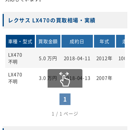
レクサス LX470の買取相場・実績
車種・型式
買取金額
成約日
年式
走
LX470
5.0
万円
2018-04-11
2012年
100,
不明
LX470
3.0
万円
2018-04-13
2007年
0
不明
1
1 / 1 ページ