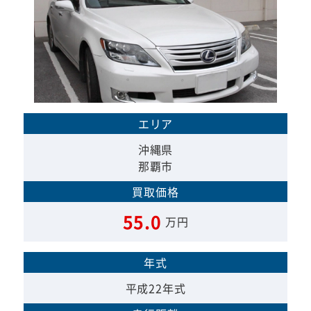
エリア
沖縄県
那覇市
買取価格
55.0
万円
年式
平成22年式