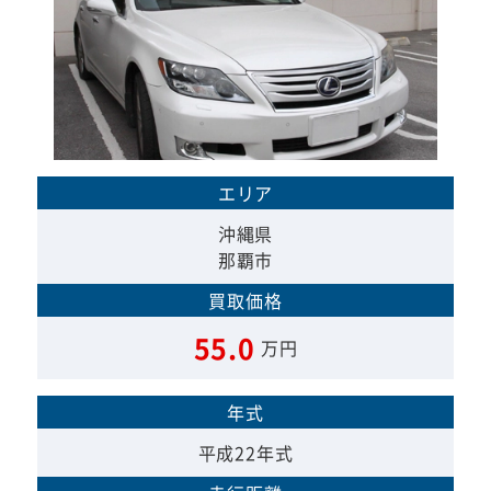
エリア
沖縄県
那覇市
買取価格
55.0
万円
年式
平成22年式