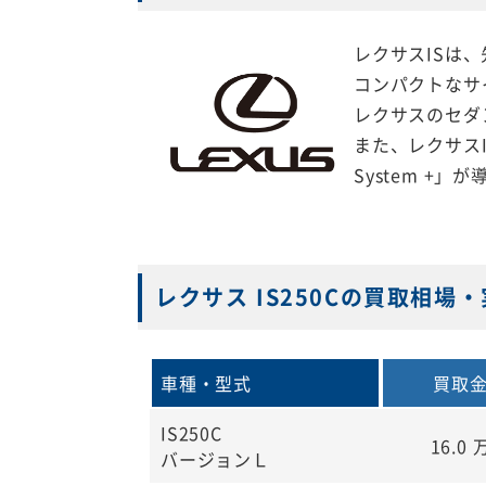
レクサスISは
コンパクトなサ
レクサスのセダ
また、レクサスI
System +
レクサス IS250Cの買取相場
車種・型式
買取
IS250C
16.0
バージョンＬ