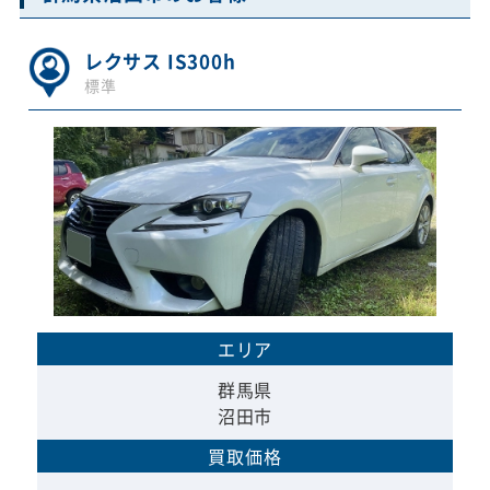
レクサス IS300h
標準
エリア
群馬県
沼田市
買取価格