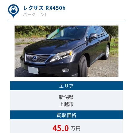
レクサス RX450h
バージョンL
エリア
新潟県
上越市
買取価格
45.0
万円